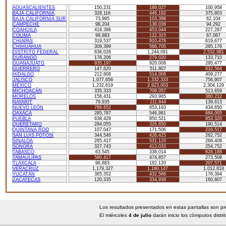
AGUASCALIENTES
150,231
189,027
100,958
BAJA CALIFORNIA
328,116
446,192
375,803
BAJA CALIFORNIA SUR
73,985
103,396
62,104
CAMPECHE
98,204
136,036
94,292
COAHUILA
418,386
453,044
227,287
COLIMA
99,883
122,315
67,087
CHIAPAS
319,537
910,478
619,677
CHIHUAHUA
309,399
566,705
285,176
DISTRITO FEDERAL
836,026
1,244,091
2,532,981
DURANGO
176,206
279,020
133,710
GUANAJUATO
935,197
920,008
295,477
GUERRERO
147,620
511,807
632,564
HIDALGO
212,808
514,006
409,277
JALISCO
1,077,656
1,332,333
756,907
MÉXICO
1,232,619
2,923,003
2,304,129
MICHOACÁN
335,333
708,057
513,659
MORELOS
156,431
293,965
360,212
NAYARIT
79,935
211,844
139,613
NUEVO LEÓN
786,652
653,193
434,650
OAXACA
285,787
546,981
684,005
PUEBLA
638,428
850,521
853,320
QUERÉTARO
284,055
326,650
190,514
QUINTANA ROO
107,047
171,506
216,517
SAN LUIS POTOSÍ
344,546
426,425
262,752
SINALOA
285,417
531,120
268,408
SONORA
327,743
413,033
254,752
TABASCO
63,545
338,014
628,188
TAMAULIPAS
580,417
474,857
273,508
TLAXCALA
96,883
182,120
207,571
VERACRUZ
1,179,327
1,180,147
1,012,818
YUCATÁN
385,352
432,566
176,394
ZACATECAS
120,335
334,938
160,807
Los resultados presentados en estas pantallas son preli
El miércoles
4 de julio
darán inicio los cómputos distr