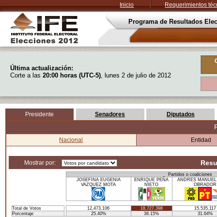
Inicio
Requerimientos téc
Programa de Resultados Elec
Última actualización:
Corte a las
20:00 horas (UTC-5)
, lunes 2 de julio de 2012
Presidente
Senadores
Diputados
P
Nacional
Entidad
Resu
Mostrar por:
Partidos o coaliciones
JOSEFINA EUGENIA
ENRIQUE PEÑA
ANDRES MANUEL
VAZQUEZ MOTA
NIETO
OBRADOR
Total de Votos
12,473,106
18,727,398
15,535,117
Porcentaje
25.40%
38.15%
31.64%